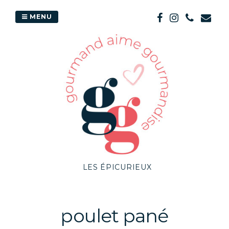
Passer
au
MENU
contenu
LES ÉPICURIEUX
poulet pané