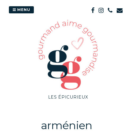
Passer
au
MENU
contenu
LES ÉPICURIEUX
arménien