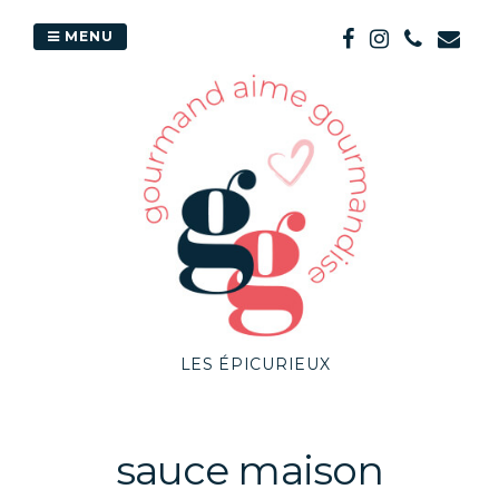
Passer
au
MENU
contenu
LES ÉPICURIEUX
sauce maison