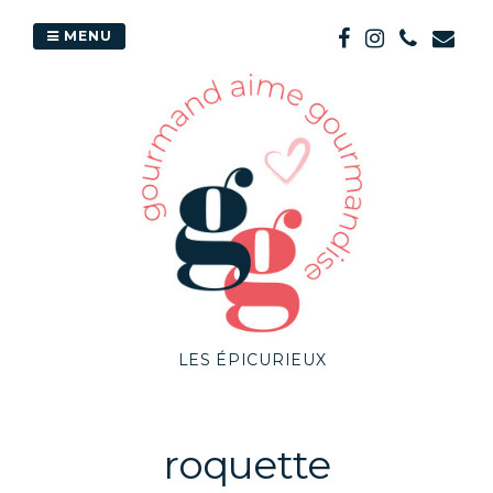
Passer
au
MENU
contenu
LES ÉPICURIEUX
roquette