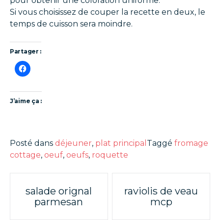
pour obtenir une coloration uniforme.
Si vous choisissez de couper la recette en deux, le
temps de cuisson sera moindre.
Partager :
J’aime ça :
Posté dans
déjeuner
,
plat principal
Taggé
fromage
cottage
,
oeuf
,
oeufs
,
roquette
Poste
salade orignal
raviolis de veau
parmesan
mcp
navigation