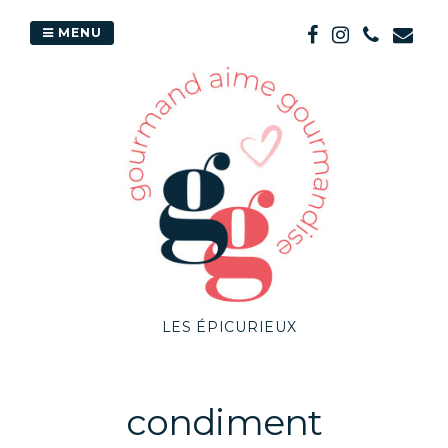
Passer
au
MENU
contenu
LES ÉPICURIEUX
condiment