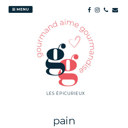
Passer
au
MENU
contenu
LES ÉPICURIEUX
pain