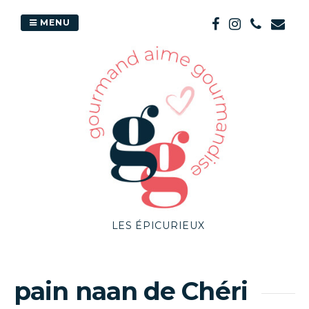
Passer
au
MENU
contenu
LES ÉPICURIEUX
pain naan de Chéri