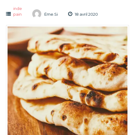
inde
pain
Ëme.Si
18 avril 2020