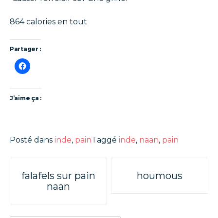
864 calories en tout
Partager :
J’aime ça :
Posté dans
inde
,
pain
Taggé
inde
,
naan
,
pain
Poste
falafels sur pain
houmous
naan
navigation