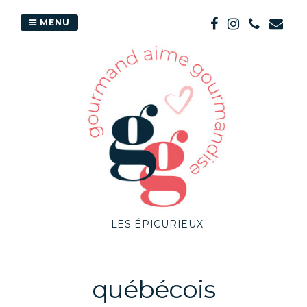
Passer
au
MENU
contenu
LES ÉPICURIEUX
québécois