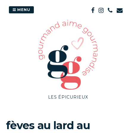
Passer
au
MENU
contenu
LES ÉPICURIEUX
fèves au lard au