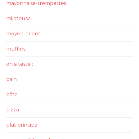
mayonnaise-trempettes
mijoteuse
moyen-orient
muffins
on a testé :
pain
pâte
pizza
plat principal