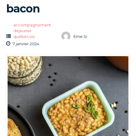
bacon
accompagnement
déjeuner
québécois
Ëme.Si
7 janvier 2024