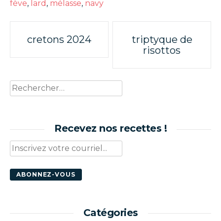
fève
,
lard
,
mélasse
,
navy
Poste
cretons 2024
triptyque de
risottos
navigation
Rechercher :
Recevez nos recettes !
Catégories