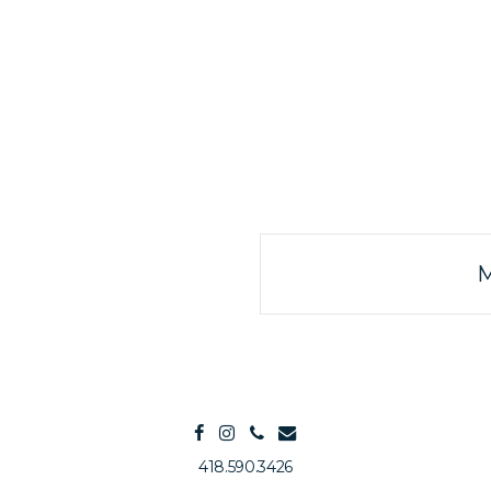
M
418.590.3426