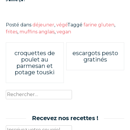
Posté dans
déjeuner
,
végé
Taggé
farine gluten
,
frites
,
muffins anglais
,
vegan
Poste
croquettes de
escargots pesto
poulet au
gratinés
navigation
parmesan et
potage touski
Rechercher :
Recevez nos recettes !