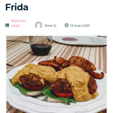
Frida
déjeuner
végé
Ëme.Si
13 mars 2021