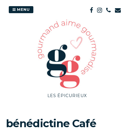
Passer
au
MENU
contenu
LES ÉPICURIEUX
bénédictine Café