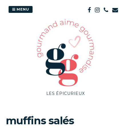
Passer
au
MENU
contenu
LES ÉPICURIEUX
muffins salés