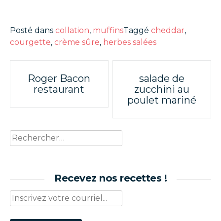
Posté dans
collation
,
muffins
Taggé
cheddar
,
courgette
,
crème sûre
,
herbes salées
Poste
Roger Bacon
salade de
restaurant
zucchini au
navigation
poulet mariné
Rechercher :
Recevez nos recettes !