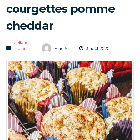
courgettes pomme
cheddar
collation
muffins
Ëme.Si
3 août 2020