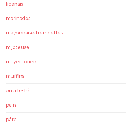
libanais
marinades
mayonnaise-trempettes
mijoteuse
moyen-orient
muffins
on a testé :
pain
pâte