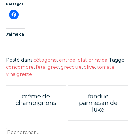
Partager :
J’aime ça :
Posté dans
cètogène
,
entrée
,
plat principal
Taggé
concombre
,
feta
,
grec
,
grecque
,
olive
,
tomate
,
vinaigrette
Poste
crème de
fondue
champignons
parmesan de
navigation
luxe
Rechercher :