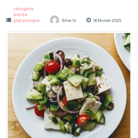
cètogène
entrée
plat principal
Ëme.Si
16 février 2025