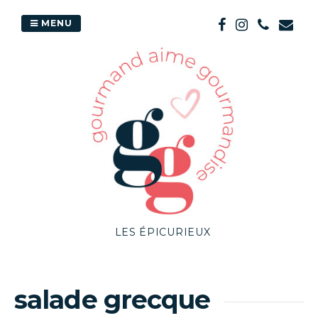
Passer
au
MENU
contenu
LES ÉPICURIEUX
salade grecque