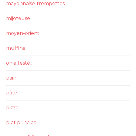
mayonnaise-trempettes
mijoteuse
moyen-orient
muffins
on a testé :
pain
pâte
pizza
plat principal