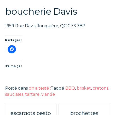
boucherie Davis
1959 Rue Davis, Jonquière, QC G7S 3B7
Partager :
J’aime ça :
Posté dans
on a testé :
Taggé
BBQ
,
brisket
,
cretons
,
saucisses
,
tartare
,
viande
Poste
escargots pesto
brochettes