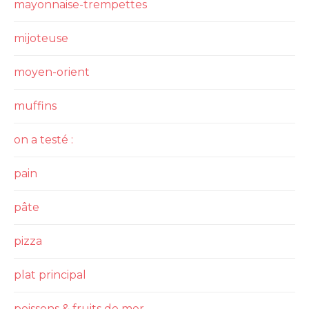
mayonnaise-trempettes
mijoteuse
moyen-orient
muffins
on a testé :
pain
pâte
pizza
plat principal
poissons & fruits de mer