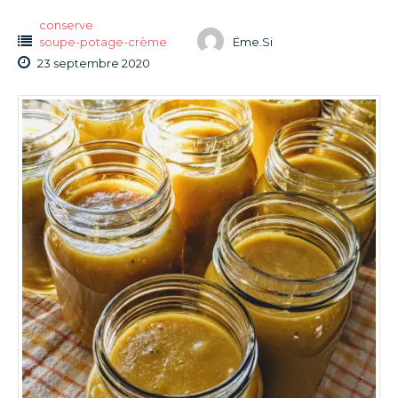
conserve
soupe-potage-crème
Ëme.Si
23 septembre 2020