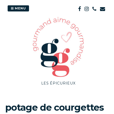
Passer
au
MENU
contenu
LES ÉPICURIEUX
potage de courgettes