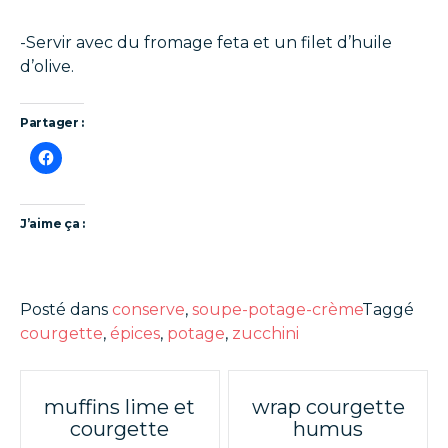
-Servir avec du fromage feta et un filet d’huile
d’olive.
Partager :
J’aime ça :
Posté dans
conserve
,
soupe-potage-crème
Taggé
courgette
,
épices
,
potage
,
zucchini
Poste
muffins lime et
wrap courgette
courgette
humus
navigation