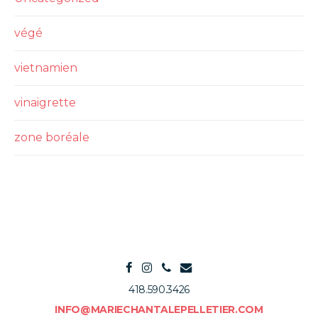
végé
vietnamien
vinaigrette
zone boréale
418.590.3426
INFO@MARIECHANTALEPELLETIER.COM