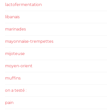
lactofermentation
libanais
marinades
mayonnaise-trempettes
mijoteuse
moyen-orient
muffins
on a testé :
pain