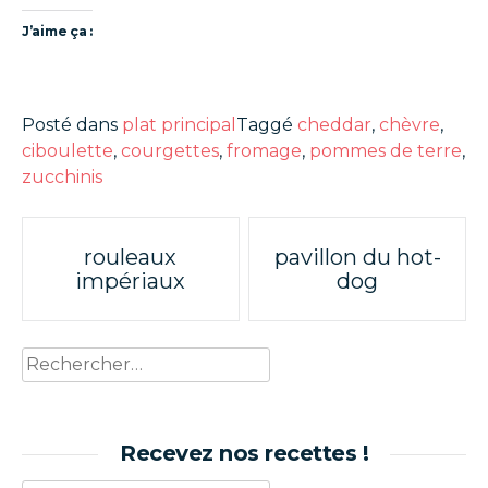
J’aime ça :
Posté dans
plat principal
Taggé
cheddar
,
chèvre
,
ciboulette
,
courgettes
,
fromage
,
pommes de terre
,
zucchinis
Poste
rouleaux
pavillon du hot-
impériaux
dog
navigation
Rechercher :
Recevez nos recettes !