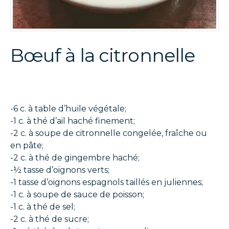
Bœuf à la citronnelle
-6 c. à table d’huile végétale;
-1 c. à thé d’ail haché finement;
-2 c. à soupe de citronnelle congelée, fraîche ou
en pâte;
-2 c. à thé de gingembre haché;
-½ tasse d’oignons verts;
-1 tasse d’oignons espagnols taillés en juliennes;
-1 c. à soupe de sauce de poisson;
-1 c. à thé de sel;
-2 c. à thé de sucre;