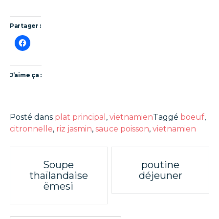
Partager :
J’aime ça :
Posté dans
plat principal
,
vietnamien
Taggé
boeuf
,
citronnelle
,
riz jasmin
,
sauce poisson
,
vietnamien
Poste
Soupe
poutine
thaïlandaise
déjeuner
navigation
ëmesi