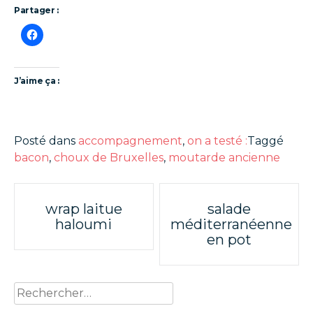
Partager :
J’aime ça :
Posté dans
accompagnement
,
on a testé :
Taggé
bacon
,
choux de Bruxelles
,
moutarde ancienne
Poste
wrap laitue
salade
haloumi
méditerranéenne
navigation
en pot
Rechercher :