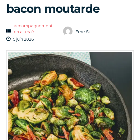
bacon moutarde
accompagnement
on a testé :
Ëme.Si
5 juin 2026