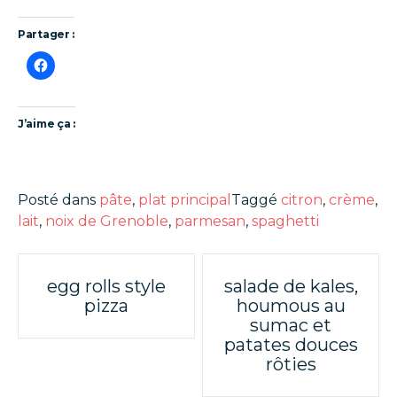
Partager :
J’aime ça :
Posté dans
pâte
,
plat principal
Taggé
citron
,
crème
,
lait
,
noix de Grenoble
,
parmesan
,
spaghetti
Poste
egg rolls style
salade de kales,
pizza
houmous au
navigation
sumac et
patates douces
rôties