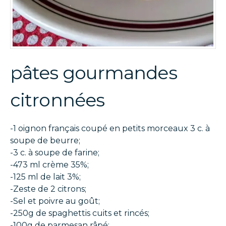
pâtes gourmandes
citronnées
-1 oignon français coupé en petits morceaux 3 c. à
soupe de beurre;
-3 c. à soupe de farine;
-473 ml crème 35%;
-125 ml de lait 3%;
-Zeste de 2 citrons;
-Sel et poivre au goût;
-250g de spaghettis cuits et rincés;
-100g de parmesan râpé;