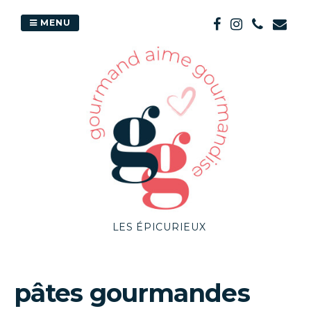
Passer
au
MENU
contenu
LES ÉPICURIEUX
pâtes gourmandes