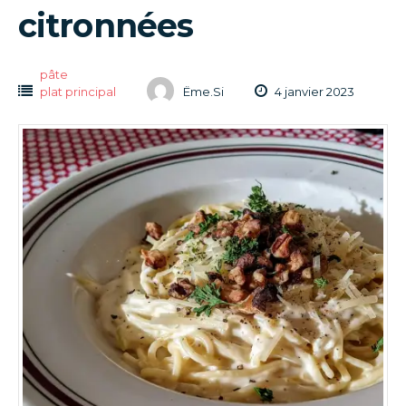
citronnées
pâte
plat principal
Ëme.Si
4 janvier 2023