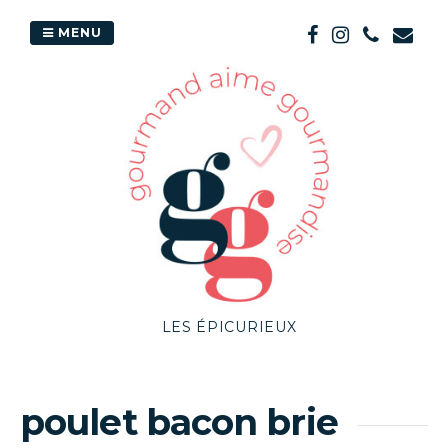
Passer
au
MENU
contenu
LES ÉPICURIEUX
poulet bacon brie