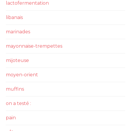
lactofermentation
libanais
marinades
mayonnaise-trempettes
mijoteuse
moyen-orient
muffins
on a testé :
pain