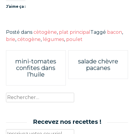
J’aime ça :
Posté dans
cètogène
,
plat principal
Taggé
bacon
,
brie
,
cétogène
,
légumes
,
poulet
Poste
mini-tomates
salade chèvre
confites dans
pacanes
navigation
l’huile
Rechercher :
Recevez nos recettes !