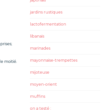
japonais
jardins rustiques
lactofermentation
libanais
prises;
marinades
mayonnaise-trempettes
e moitié.
mijoteuse
moyen-orient
muffins
on a testé :