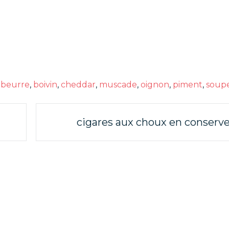
é
beurre
,
boivin
,
cheddar
,
muscade
,
oignon
,
piment
,
soup
cigares aux choux en conserv