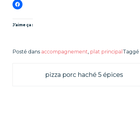
J’aime ça :
Posté dans
accompagnement
,
plat principal
Tagg
Poste
pizza porc haché 5 épices
navigation