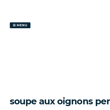
Passer
au
contenu
MENU
soupe aux oignons per